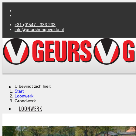
+31 (0)547 - 333 233
info@geurshengevelde.nl
U bevindt zich hier:
Start
Loonwerk
Grondwerk
LOONWERK
GRONDVERZET